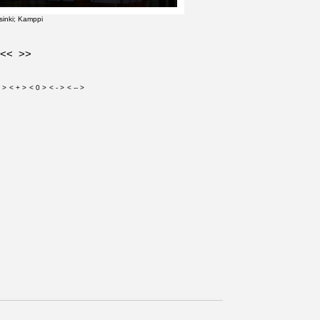
sinki; Kamppi
<<
>>
 >
< + >
< 0 >
< - >
< -- >