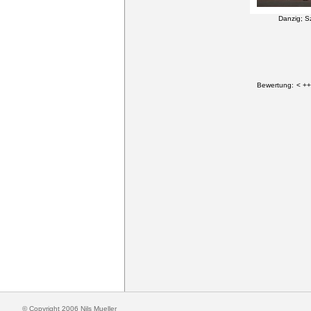
Danzig; S
Bewertung:
< ++
© Copyright 2006 Nils Mueller